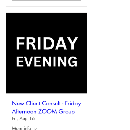
New Client Consult - Friday
Afternoon ZOOM Group
Fri, Aug 16
More info