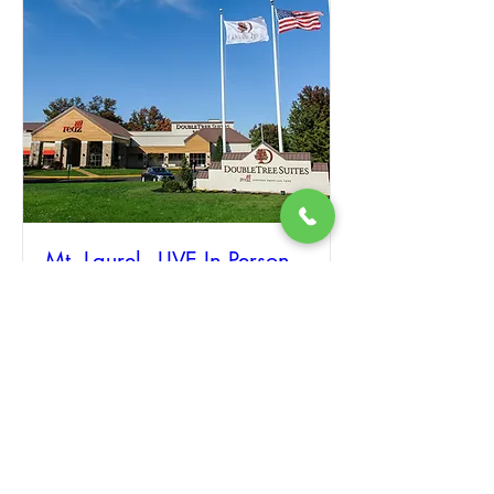
Mt. Laurel - LIVE In Person
Event - Double Tree Suites
Thu, Aug 03
More info
Details