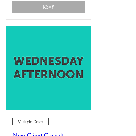
RSVP
Multiple Dates
New Client Consult -