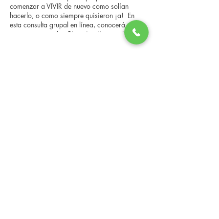
comenzar a VIVIR de nuevo como solían
hacerlo, o como siempre quisieron ¡a! En
esta consulta grupal en línea, conocerá a
nuestro entrenador Changing Lives, quien le
brindará una descripción general del
programa, los pasos, los beneficios y las
Share this event
historias reales de otras personas que han
pasado por él. Esta consulta en línea tiene un
espacio limitado, pero es gratuita y sin
compromiso, así que avísenos si puede
asistir.
Changing Lives Health & Wellness, LLC
Central Square #42
199 New Road
Linwood, New Jersey 08221
info@CLHAW.com
609-403-3438