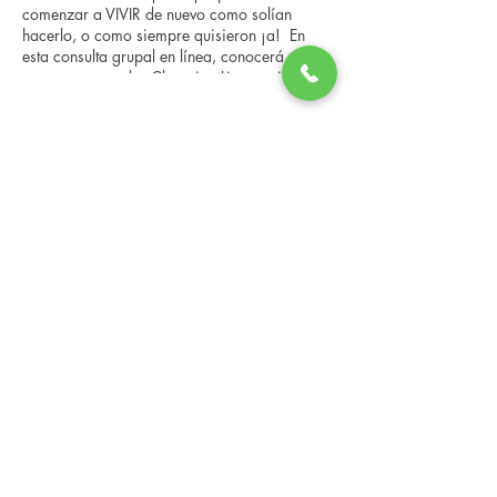
comenzar a VIVIR de nuevo como solían
hacerlo, o como siempre quisieron ¡a! En
esta consulta grupal en línea, conocerá a
nuestro entrenador Changing Lives, quien le
brindará una descripción general del
programa, los pasos, los beneficios y las
Share this event
historias reales de otras personas que han
pasado por él. Esta consulta en línea tiene un
espacio limitado, pero es gratuita y sin
compromiso, así que avísenos si puede
asistir.
Changing Lives Health & Wellness, LLC
Central Square #42
199 New Road
Linwood, New Jersey 08221
info@CLHAW.com
609-403-3438