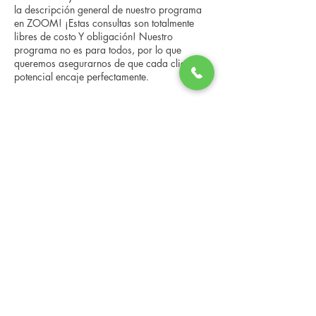
la descripción general de nuestro programa
en ZOOM! ¡Estas consultas son totalmente
libres de costo Y obligación! Nuestro
programa no es para todos, por lo que
queremos asegurarnos de que cada cliente
potencial encaje perfectamente.
Compartir este evento
Changing Lives Health & Wellness, LLC
Central Square #42
199 New Road
Linwood, New Jersey 08221
info@CLHAW.com
609-403-3438