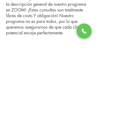
la descripción general de nuestro programa
en ZOOM! ¡Estas consultas son totalmente
libres de costo Y obligación! Nuestro
programa no es para todos, por lo que
queremos asegurarnos de que cada cliente
potencial encaje perfectamente.
Compartir este evento
Changing Lives Health & Wellness, LLC
Central Square #42
199 New Road
Linwood, New Jersey 08221
info@CLHAW.com
609-403-3438