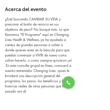
Acerca del evento
¿Está buscando CAMBIAR SU VIDA y 
presionar el botón de reinicio en sus 
objetivos de peso? No busque más. Lo que 
llamamos "El Programa" aquí en Changing 
Lives Health & Wellness ya ha ayudado a 
cientos de grandes personas a volver a 
donde quieren estar en la báscula para que 
puedan comenzar a VIVIR de nuevo como 
solían hacerlo, o como siempre quisieron ¡a!
 En esta consulta grupal en línea, conocerá a 
nuestro entrenador Changing Lives, quien le 
brindará una descripción general del 
programa, los pasos, los beneficios y las 
historias reales de otras personas que han 
pasado por él.
 Esta consulta en línea tiene un espacio 
limitado, pero es gratuita y sin compromiso, 
así que avísenos si puede asistir.