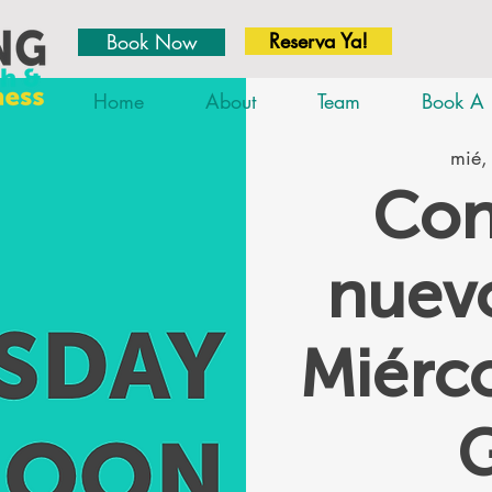
Reserva Ya!
Book Now
Home
About
Team
Book A 
mié,
Con
nuevo
Miérc