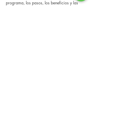
programa, los pasos, los beneficios y las 
historias reales de otras personas que han 
pasado por él.
 Esta consulta en línea tiene un espacio 
limitado, pero es gratuita y sin obligaciones, 
así que avísenos si puede asistir.
Compartir este evento
Changing Lives Health & Wellness, LLC
Central Square #42
199 New Road
Linwood, New Jersey 08221
info@CLHAW.com
609-403-3438