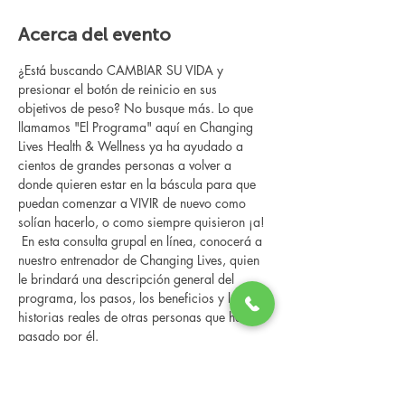
Acerca del evento
¿Está buscando CAMBIAR SU VIDA y 
presionar el botón de reinicio en sus 
objetivos de peso? No busque más. Lo que 
llamamos "El Programa" aquí en Changing 
Lives Health & Wellness ya ha ayudado a 
cientos de grandes personas a volver a 
donde quieren estar en la báscula para que 
puedan comenzar a VIVIR de nuevo como 
solían hacerlo, o como siempre quisieron ¡a!
 En esta consulta grupal en línea, conocerá a 
nuestro entrenador de Changing Lives, quien 
le brindará una descripción general del 
programa, los pasos, los beneficios y las 
historias reales de otras personas que han 
pasado por él.
 Esta consulta en línea tiene un espacio 
limitado, pero es gratuita y sin obligaciones, 
así que avísenos si puede asistir.