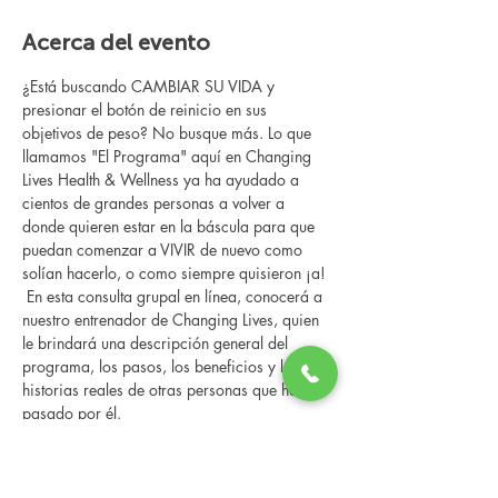
Acerca del evento
¿Está buscando CAMBIAR SU VIDA y 
presionar el botón de reinicio en sus 
objetivos de peso? No busque más. Lo que 
llamamos "El Programa" aquí en Changing 
Lives Health & Wellness ya ha ayudado a 
cientos de grandes personas a volver a 
donde quieren estar en la báscula para que 
puedan comenzar a VIVIR de nuevo como 
solían hacerlo, o como siempre quisieron ¡a!
 En esta consulta grupal en línea, conocerá a 
nuestro entrenador de Changing Lives, quien 
le brindará una descripción general del 
programa, los pasos, los beneficios y las 
historias reales de otras personas que han 
pasado por él.
 Esta consulta en línea tiene un espacio 
limitado, pero es gratuita y sin obligaciones, 
así que avísenos si puede asistir.