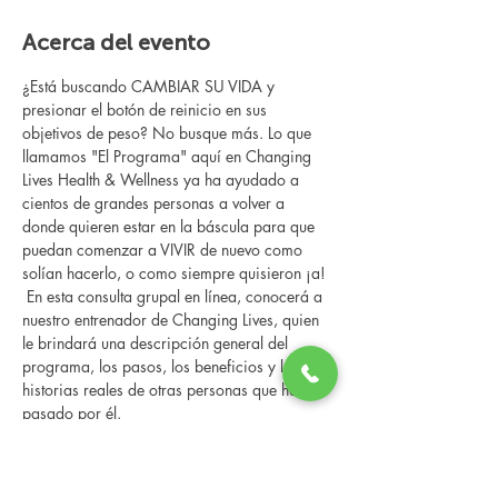
Acerca del evento
¿Está buscando CAMBIAR SU VIDA y 
presionar el botón de reinicio en sus 
objetivos de peso? No busque más. Lo que 
llamamos "El Programa" aquí en Changing 
Lives Health & Wellness ya ha ayudado a 
cientos de grandes personas a volver a 
donde quieren estar en la báscula para que 
puedan comenzar a VIVIR de nuevo como 
solían hacerlo, o como siempre quisieron ¡a!
 En esta consulta grupal en línea, conocerá a 
nuestro entrenador de Changing Lives, quien 
le brindará una descripción general del 
programa, los pasos, los beneficios y las 
historias reales de otras personas que han 
pasado por él.
 Esta consulta en línea tiene un espacio 
limitado, pero es gratuita y sin obligaciones, 
así que avísenos si puede asistir.