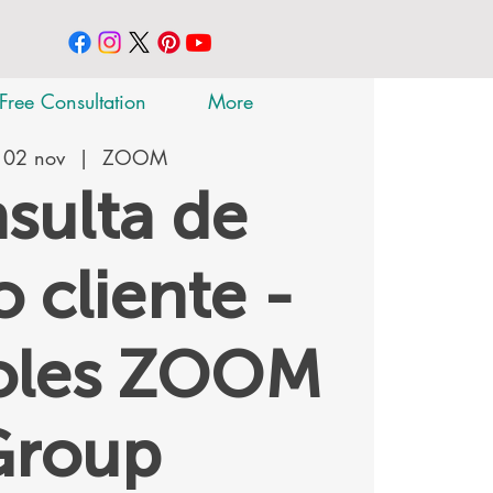
Free Consultation
More
 02 nov
  |  
ZOOM
sulta de
 cliente -
oles ZOOM
Group