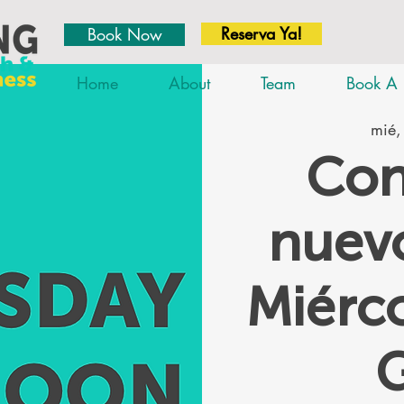
Reserva Ya!
Book Now
Home
About
Team
Book A 
mié,
Con
nuevo
Miérc