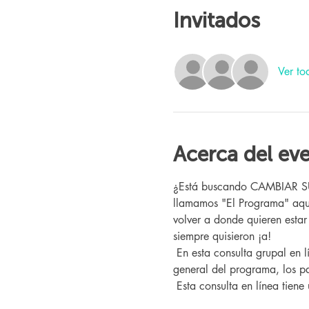
Invitados
Ver to
Acerca del ev
¿Está buscando CAMBIAR SU V
llamamos "El Programa" aquí
volver a donde quieren esta
siempre quisieron ¡a!
 En esta consulta grupal en línea, conocerá a nuestro entrenador de Changing Lives, quien le brindará una descripción 
general del programa, los pa
 Esta consulta en línea tiene