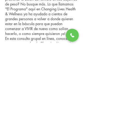
de peso? No busque más. Lo que llamamos
"El Programa" aquí en Changing Lives Health
& Wellness ya ha ayudado a cientos de
grandes personas a volver a donde quieren
estar en la báscula para que puedan
comenzar a VIVIR de nuevo como solían
hacerlo, o como siempre quisieron ¡a!
En esta consulta grupal en línea, conocerá a
nuestro entrenador de Changing Lives, quien
le brindará una descripción general del
programa, los pasos, los beneficios y las
Compartir este evento
historias reales de otras personas que han
pasado por él.
Esta consulta en línea tiene un espacio
limitado, pero es gratuita y sin obligaciones,
así que avísenos si puede asistir.
Changing Lives Health & Wellness, LLC
Central Square #42
199 New Road
Linwood, New Jersey 08221
info@CLHAW.com