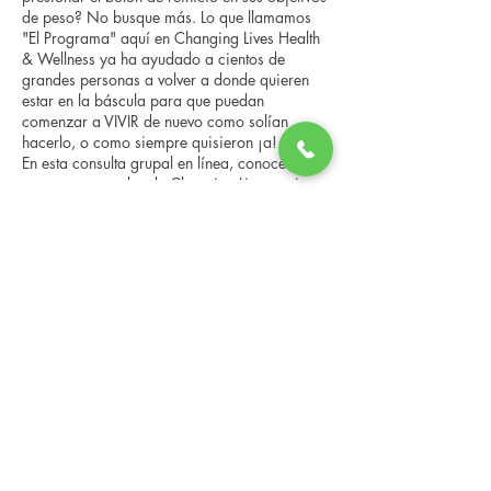
de peso? No busque más. Lo que llamamos
"El Programa" aquí en Changing Lives Health
& Wellness ya ha ayudado a cientos de
grandes personas a volver a donde quieren
estar en la báscula para que puedan
comenzar a VIVIR de nuevo como solían
hacerlo, o como siempre quisieron ¡a!
En esta consulta grupal en línea, conocerá a
nuestro entrenador de Changing Lives, quien
le brindará una descripción general del
programa, los pasos, los beneficios y las
Compartir este evento
historias reales de otras personas que han
pasado por él.
Esta consulta en línea tiene un espacio
limitado, pero es gratuita y sin obligaciones,
así que avísenos si puede asistir.
Changing Lives Health & Wellness, LLC
Central Square #42
199 New Road
Linwood, New Jersey 08221
info@CLHAW.com