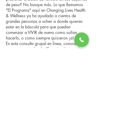
de peso? No busque más. Lo que llamamos
"El Programa" aquí en Changing Lives Health
& Wellness ya ha ayudado a cientos de
grandes personas a volver a donde quieren
estar en la báscula para que puedan
comenzar a VIVIR de nuevo como solían
hacerlo, o como siempre quisieron ¡a!
En esta consulta grupal en línea, conocerá a
nuestro entrenador de Changing Lives, quien
le brindará una descripción general del
programa, los pasos, los beneficios y las
Compartir este evento
historias reales de otras personas que han
pasado por él.
Esta consulta en línea tiene un espacio
limitado, pero es gratuita y sin obligaciones,
así que avísenos si puede asistir.
Changing Lives Health & Wellness, LLC
Central Square #42
199 New Road
Linwood, New Jersey 08221
info@CLHAW.com