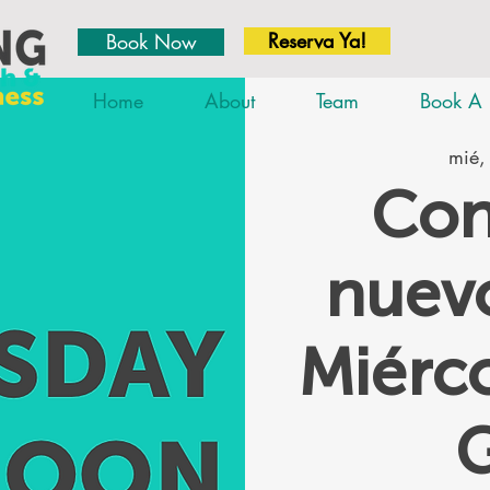
Reserva Ya!
Book Now
Home
About
Team
Book A 
mié,
Con
nuevo
Miérc