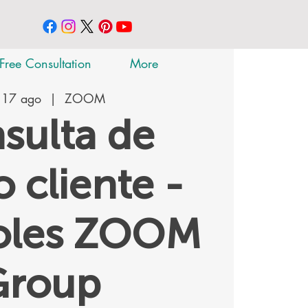
Free Consultation
More
 17 ago
  |  
ZOOM
sulta de
 cliente -
oles ZOOM
Group