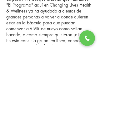
"El Programa" aquí en Changing Lives Health
& Wellness ya ha ayudado a cientos de
grandes personas a volver a donde quieren
estar en la báscula para que puedan
comenzar a VIVIR de nuevo como solían
hacerlo, o como siempre quisieron ¡a!
En esta consulta grupal en línea, conocerá a
nuestro entrenador de Changing Lives, quien
le brindará una descripción general del
programa, los pasos, los beneficios y las
Compartir este evento
historias reales de otras personas que han
pasado por él.
Esta consulta en línea tiene un espacio
limitado, pero es gratuita y sin obligaciones,
así que avísenos si puede asistir.
Changing Lives Health & Wellness, LLC
Central Square #42
199 New Road
Linwood, New Jersey 08221
info@CLHAW.com