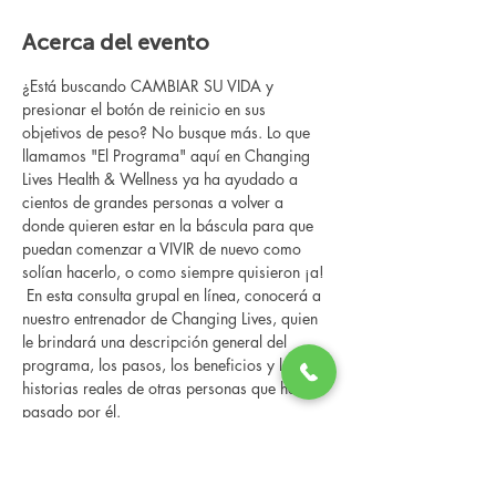
Acerca del evento
¿Está buscando CAMBIAR SU VIDA y 
presionar el botón de reinicio en sus 
objetivos de peso? No busque más. Lo que 
llamamos "El Programa" aquí en Changing 
Lives Health & Wellness ya ha ayudado a 
cientos de grandes personas a volver a 
donde quieren estar en la báscula para que 
puedan comenzar a VIVIR de nuevo como 
solían hacerlo, o como siempre quisieron ¡a!
 En esta consulta grupal en línea, conocerá a 
nuestro entrenador de Changing Lives, quien 
le brindará una descripción general del 
programa, los pasos, los beneficios y las 
historias reales de otras personas que han 
pasado por él.
 Esta consulta en línea tiene un espacio 
limitado, pero es gratuita y sin obligaciones, 
así que avísenos si puede asistir.