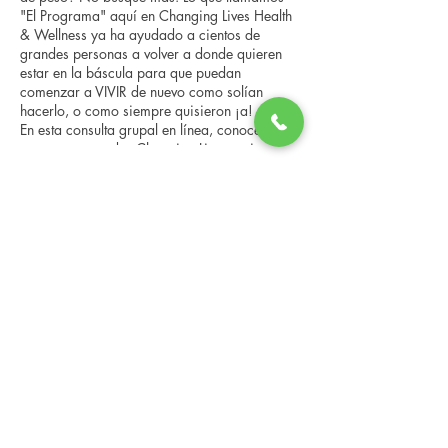
"El Programa" aquí en Changing Lives Health
& Wellness ya ha ayudado a cientos de
grandes personas a volver a donde quieren
estar en la báscula para que puedan
comenzar a VIVIR de nuevo como solían
hacerlo, o como siempre quisieron ¡a!
En esta consulta grupal en línea, conocerá a
nuestro entrenador Changing Lives, quien le
brindará una descripción general del
programa, los pasos, los beneficios y las
Compartir este evento
historias reales de otras personas que han
pasado por él.
Esta consulta en línea tiene un espacio
limitado, pero es gratuita y sin compromiso,
así que avísenos si puede asistir.
Changing Lives Health & Wellness, LLC
Central Square #42
199 New Road
Linwood, New Jersey 08221
info@CLHAW.com