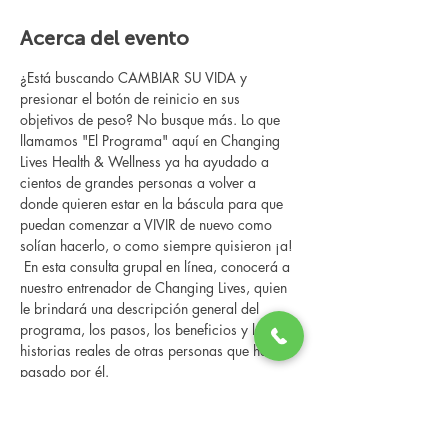
Acerca del evento
¿Está buscando CAMBIAR SU VIDA y 
presionar el botón de reinicio en sus 
objetivos de peso? No busque más. Lo que 
llamamos "El Programa" aquí en Changing 
Lives Health & Wellness ya ha ayudado a 
cientos de grandes personas a volver a 
donde quieren estar en la báscula para que 
puedan comenzar a VIVIR de nuevo como 
solían hacerlo, o como siempre quisieron ¡a!
 En esta consulta grupal en línea, conocerá a 
nuestro entrenador de Changing Lives, quien 
le brindará una descripción general del 
programa, los pasos, los beneficios y las 
historias reales de otras personas que han 
pasado por él.
 Esta consulta en línea tiene un espacio 
limitado, pero es gratuita y sin obligaciones, 
así que avísenos si puede asistir.