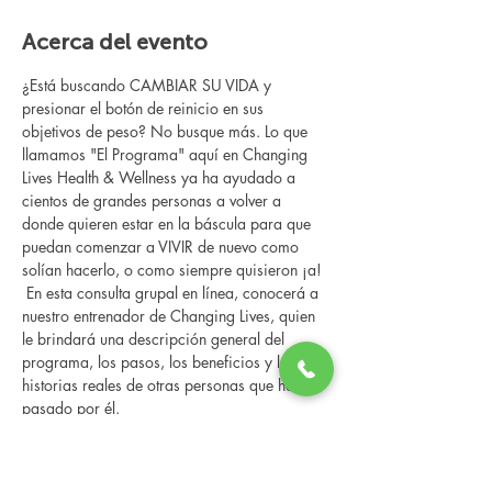
Acerca del evento
¿Está buscando CAMBIAR SU VIDA y 
presionar el botón de reinicio en sus 
objetivos de peso? No busque más. Lo que 
llamamos "El Programa" aquí en Changing 
Lives Health & Wellness ya ha ayudado a 
cientos de grandes personas a volver a 
donde quieren estar en la báscula para que 
puedan comenzar a VIVIR de nuevo como 
solían hacerlo, o como siempre quisieron ¡a!
 En esta consulta grupal en línea, conocerá a 
nuestro entrenador de Changing Lives, quien 
le brindará una descripción general del 
programa, los pasos, los beneficios y las 
historias reales de otras personas que han 
pasado por él.
 Esta consulta en línea tiene un espacio 
limitado, pero es gratuita y sin obligaciones, 
así que avísenos si puede asistir.