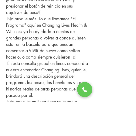
presionar el botón de reinicio en sus 
objetivos de peso?
 No busque más. Lo que llamamos "El 
Programa" aquí en Changing Lives Health & 
Wellness ya ha ayudado a cientos de 
grandes personas a volver a donde quieren 
estar en la báscula para que puedan 
comenzar a VIVIR de nuevo como solían 
hacerlo, o como siempre quisieron ¡a!
 En esta consulta grupal en línea, conocerá a 
nuestro entrenador Changing Lives, quien le 
brindará una descripción general del 
programa, los pasos, los beneficios y las 
historias reales de otras personas que han 
pasado por él.
 Esta consulta en línea tiene un espacio 
limitado, pero es gratuita y sin compromiso, 
así que avísenos si puede asistir.
Compartir este evento