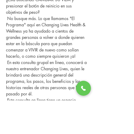
presionar el botón de reinicio en sus 
objetivos de peso?
 No busque más. Lo que llamamos "El 
Programa" aquí en Changing Lives Health & 
Wellness ya ha ayudado a cientos de 
grandes personas a volver a donde quieren 
estar en la báscula para que puedan 
comenzar a VIVIR de nuevo como solían 
hacerlo, o como siempre quisieron ¡a!
 En esta consulta grupal en línea, conocerá a 
nuestro entrenador Changing Lives, quien le 
brindará una descripción general del 
programa, los pasos, los beneficios y las 
historias reales de otras personas que han 
pasado por él.
 Esta consulta en línea tiene un espacio 
limitado, pero es gratuita y sin compromiso, 
así que avísenos si puede asistir.
Compartir este evento