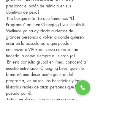
presionar el botón de reinicio en sus 
objetivos de peso?
 No busque más. Lo que llamamos "El 
Programa" aquí en Changing Lives Health & 
Wellness ya ha ayudado a cientos de 
grandes personas a volver a donde quieren 
estar en la báscula para que puedan 
comenzar a VIVIR de nuevo como solían 
hacerlo, o como siempre quisieron ¡a!
 En esta consulta grupal en línea, conocerá a 
nuestro entrenador Changing Lives, quien le 
brindará una descripción general del 
programa, los pasos, los beneficios y las 
historias reales de otras personas que han 
pasado por él.
 Esta consulta en línea tiene un espacio 
limitado, pero es gratuita y sin compromiso, 
así que avísenos si puede asistir.
Compartir este evento