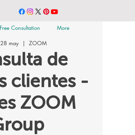
Free Consultation
More
 28 may
  |  
ZOOM
sulta de
 clientes -
tes ZOOM
Group