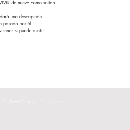
VIVIR de nuevo como solían 
an pasado por él.
ísenos si puede asistir.
Fulfillment/Shipping
Privacy Policy