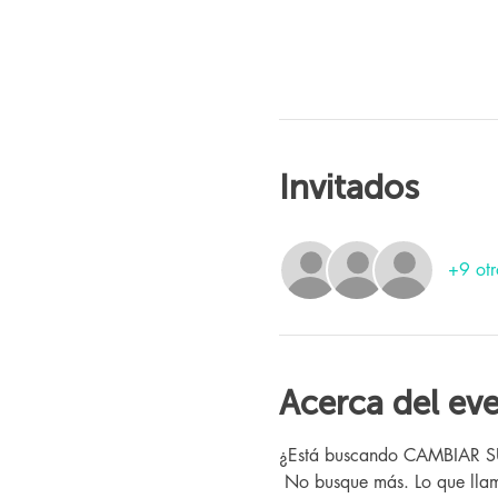
Invitados
+9 otr
Acerca del ev
¿Está buscando CAMBIAR SU V
 No busque más. Lo que llamamos "El Programa" aquí en Changing Lives Health & Wellness ya ha ayudado a cientos de 