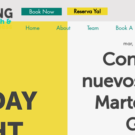
Reserva Ya!
Book Now
Home
About
Team
Book A 
mar,
Con
nuevos
Mar