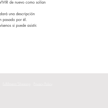
VIVIR de nuevo como solían 
an pasado por él.
ísenos si puede asistir.
Fulfillment/Shipping
Privacy Policy