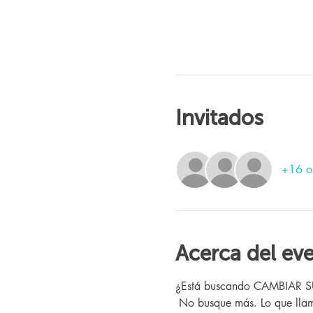
Invitados
+16 ot
Acerca del ev
¿Está buscando CAMBIAR SU V
 No busque más. Lo que llamamos "El Programa" aquí en Changing Lives Health & Wellness ya ha ayudado a cientos de 