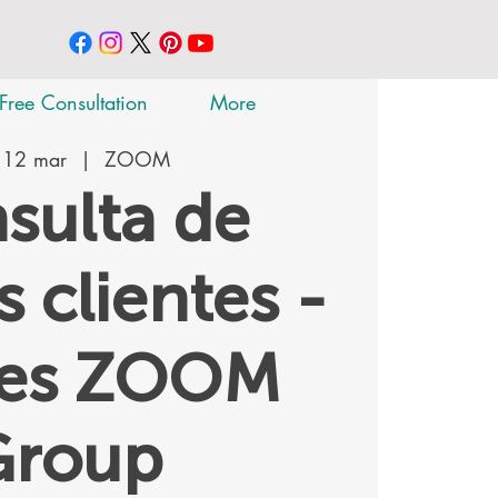
Free Consultation
More
 12 mar
  |  
ZOOM
sulta de
 clientes -
tes ZOOM
Group