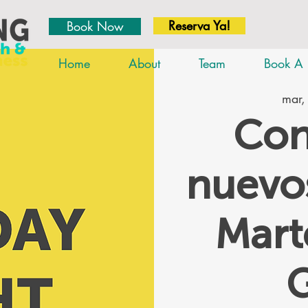
Reserva Ya!
Book Now
Home
About
Team
Book A 
mar,
Con
nuevos
Mar