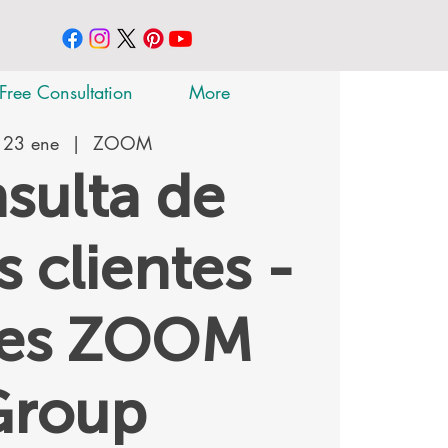
Free Consultation
More
 23 ene
  |  
ZOOM
sulta de
 clientes -
tes ZOOM
Group