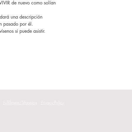
VIVIR de nuevo como solían 
an pasado por él.
ísenos si puede asistir.
Fulfillment/Shipping
Privacy Policy