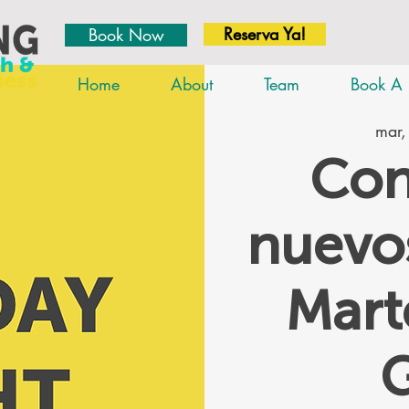
Reserva Ya!
Book Now
Home
About
Team
Book A 
mar,
Con
nuevos
Mar