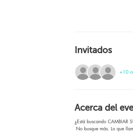
Invitados
+10 ot
Acerca del ev
¿Está buscando CAMBIAR SU V
 No busque más. Lo que llamamos "El Programa" aquí en Changing Lives Health & Wellness ya ha ayudado a cientos de 