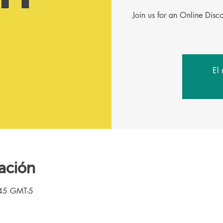
Join us for an Online Dis
El 
ación
:45 GMT-5