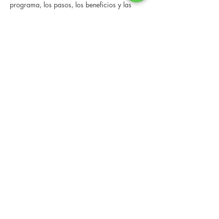
programa, los pasos, los beneficios y las 
historias reales de otras personas que han 
pasado por él.
 Esta consulta en línea tiene un espacio 
limitado, pero es gratuita y sin compromiso, 
así que avísenos si puede asistir.
Compartir este evento
Changing Lives Health & Wellness, LLC
Central Square #42
199 New Road
Linwood, New Jersey 08221
info@CLHAW.com
609-403-3438