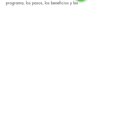
programa, los pasos, los beneficios y las 
historias reales de otras personas que han 
pasado por él.
 Esta consulta en línea tiene un espacio 
limitado, pero es gratuita y sin compromiso, 
así que avísenos si puede asistir.
Compartir este evento
Changing Lives Health & Wellness, LLC
Central Square #42
199 New Road
Linwood, New Jersey 08221
info@CLHAW.com
609-403-3438