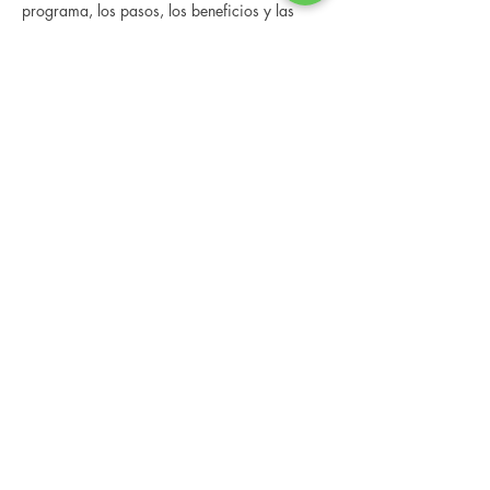
programa, los pasos, los beneficios y las 
historias reales de otras personas que han 
pasado por él.
 Esta consulta en línea tiene un espacio 
limitado, pero es gratuita y sin compromiso, 
así que avísenos si puede asistir.
Compartir este evento
Changing Lives Health & Wellness, LLC
Central Square #42
199 New Road
Linwood, New Jersey 08221
info@CLHAW.com
609-403-3438