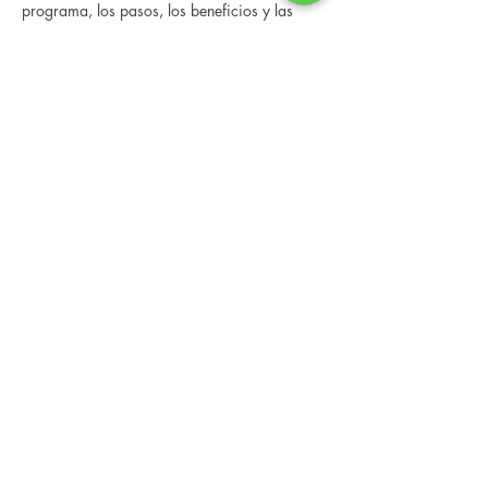
programa, los pasos, los beneficios y las 
historias reales de otras personas que han 
pasado por él.
 Esta consulta en línea tiene un espacio 
limitado, pero es gratuita y sin compromiso, 
así que avísenos si puede asistir.
Compartir este evento
Changing Lives Health & Wellness, LLC
Central Square #42
199 New Road
Linwood, New Jersey 08221
info@CLHAW.com
609-403-3438