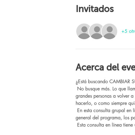
Invitados
+5 otr
Acerca del ev
¿Está buscando CAMBIAR SU V
 No busque más. Lo que llamamos "El Programa" aquí en Changing Lives Health & Wellness ya ha ayudado a cientos de 
grandes personas a volver a
hacerlo, o como siempre quis
 En esta consulta grupal en línea, conocerá a nuestro entrenador Changing Lives, quien le brindará una descripción 
general del programa, los pa
 Esta consulta en línea tiene