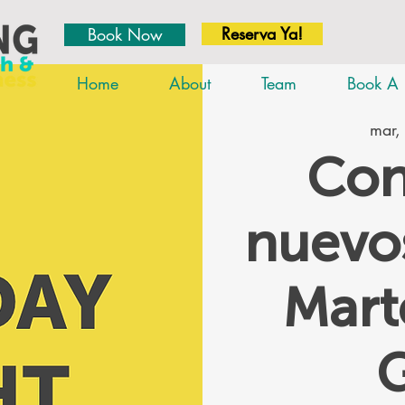
Reserva Ya!
Book Now
Home
About
Team
Book A 
mar,
Con
nuevos
Mar