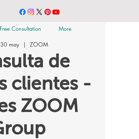
Free Consultation
More
 30 may
  |  
ZOOM
sulta de
 clientes -
tes ZOOM
Group