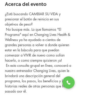
Acerca del evento
¿Está buscando CAMBIAR SU VIDA y 
presionar el botón de reinicio en sus 
objetivos de peso?
 No busque más. Lo que llamamos "El 
Programa" aquí en Changing Lives Health & 
Wellness ya ha ayudado a cientos de 
grandes personas a volver a donde quieren 
estar en la báscula para que puedan 
comenzar a VIVIR de nuevo como solían 
hacerlo, o como siempre quisieron ¡a!
 En esta consulta grupal en línea, conocerá a 
nuestro entrenador Changing Lives, quien le 
brindará una descripción general del 
programa, los pasos, los beneficios y las 
historias reales de otras personas que han 
pasado por él.
 Esta consulta en línea tiene un espacio 
limitado, pero es gratuita y sin compromiso, 
así que avísenos si puede asistir.