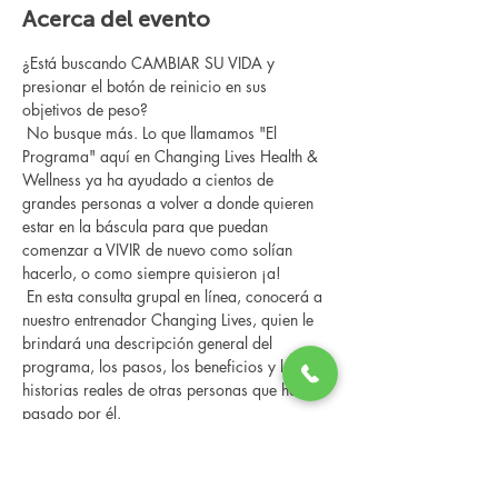
Acerca del evento
¿Está buscando CAMBIAR SU VIDA y 
presionar el botón de reinicio en sus 
objetivos de peso?
 No busque más. Lo que llamamos "El 
Programa" aquí en Changing Lives Health & 
Wellness ya ha ayudado a cientos de 
grandes personas a volver a donde quieren 
estar en la báscula para que puedan 
comenzar a VIVIR de nuevo como solían 
hacerlo, o como siempre quisieron ¡a!
 En esta consulta grupal en línea, conocerá a 
nuestro entrenador Changing Lives, quien le 
brindará una descripción general del 
programa, los pasos, los beneficios y las 
historias reales de otras personas que han 
pasado por él.
 Esta consulta en línea tiene un espacio 
limitado, pero es gratuita y sin compromiso, 
así que avísenos si puede asistir.