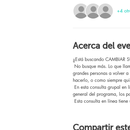
+4 otr
Acerca del ev
¿Está buscando CAMBIAR SU V
 No busque más. Lo que llamamos "El Programa" aquí en Changing Lives Health & Wellness ya ha ayudado a cientos de 
grandes personas a volver a
hacerlo, o como siempre quis
 En esta consulta grupal en línea, conocerá a nuestro entrenador Changing Lives, quien le brindará una descripción 
general del programa, los pa
 Esta consulta en línea tiene
Compartir est