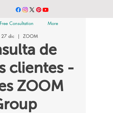
Free Consultation
More
 27 dic
  |  
ZOOM
sulta de
 clientes -
tes ZOOM
Group