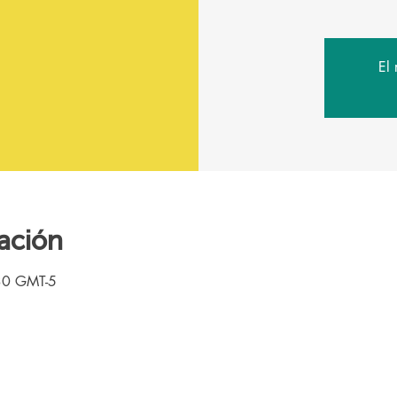
El 
ación
30 GMT-5