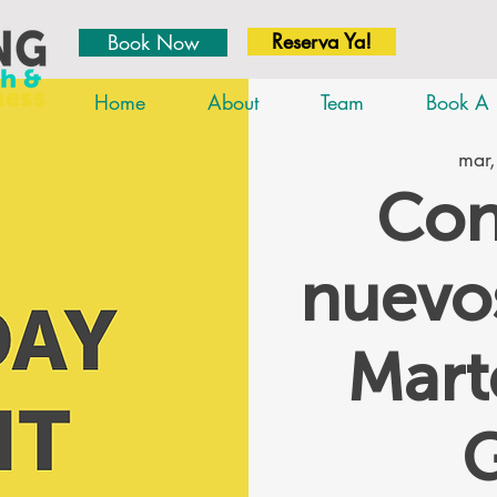
Reserva Ya!
Book Now
Home
About
Team
Book A 
mar,
Con
nuevos
Mar