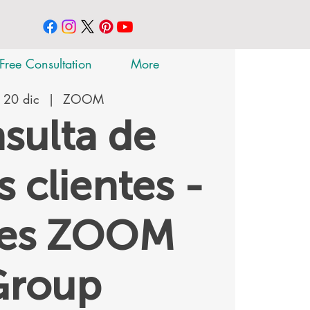
Free Consultation
More
 20 dic
  |  
ZOOM
sulta de
 clientes -
tes ZOOM
Group