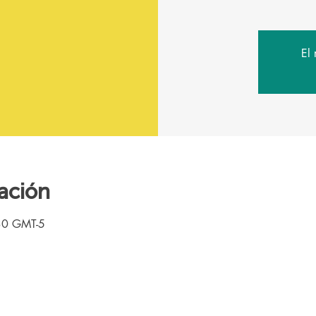
El 
ación
30 GMT-5