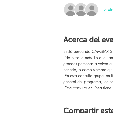
+7 otr
Acerca del ev
¿Está buscando CAMBIAR SU V
 No busque más. Lo que llamamos "El Programa" aquí en Changing Lives Health & Wellness ya ha ayudado a cientos de 
grandes personas a volver a
hacerlo, o como siempre quis
 En esta consulta grupal en línea, conocerá a nuestro entrenador Changing Lives, quien le brindará una descripción 
general del programa, los pa
 Esta consulta en línea tiene
Compartir est