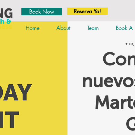
Reserva Ya!
Book Now
Home
About
Team
Book A 
mar,
Con
nuevos
Mar