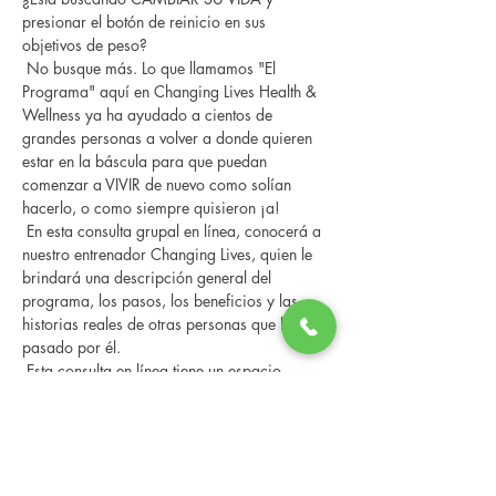
presionar el botón de reinicio en sus 
objetivos de peso?
 No busque más. Lo que llamamos "El 
Programa" aquí en Changing Lives Health & 
Wellness ya ha ayudado a cientos de 
grandes personas a volver a donde quieren 
estar en la báscula para que puedan 
comenzar a VIVIR de nuevo como solían 
hacerlo, o como siempre quisieron ¡a!
 En esta consulta grupal en línea, conocerá a 
nuestro entrenador Changing Lives, quien le 
brindará una descripción general del 
programa, los pasos, los beneficios y las 
historias reales de otras personas que han 
pasado por él.
 Esta consulta en línea tiene un espacio 
limitado, pero es gratuita y sin compromiso, 
así que avísenos si puede asistir.
Compartir este evento