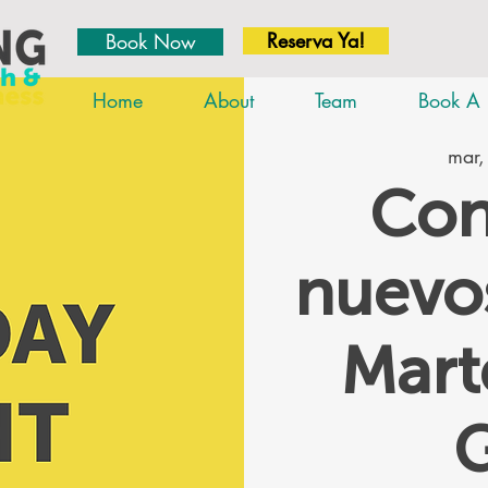
Reserva Ya!
Book Now
Home
About
Team
Book A 
mar,
Con
nuevos
Mar