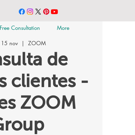
Free Consultation
More
 15 nov
  |  
ZOOM
sulta de
 clientes -
tes ZOOM
Group