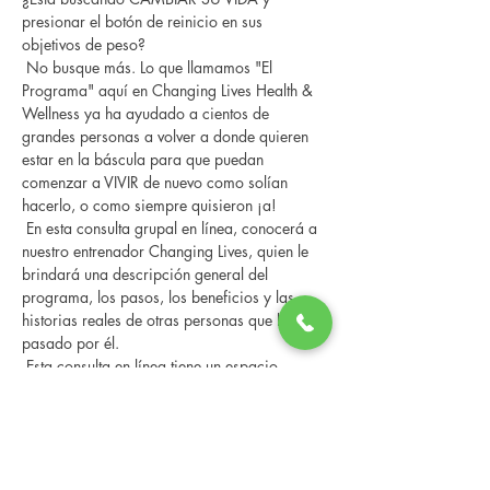
presionar el botón de reinicio en sus 
objetivos de peso?
 No busque más. Lo que llamamos "El 
Programa" aquí en Changing Lives Health & 
Wellness ya ha ayudado a cientos de 
grandes personas a volver a donde quieren 
estar en la báscula para que puedan 
comenzar a VIVIR de nuevo como solían 
hacerlo, o como siempre quisieron ¡a!
 En esta consulta grupal en línea, conocerá a 
nuestro entrenador Changing Lives, quien le 
brindará una descripción general del 
programa, los pasos, los beneficios y las 
historias reales de otras personas que han 
pasado por él.
 Esta consulta en línea tiene un espacio 
limitado, pero es gratuita y sin compromiso, 
así que avísenos si puede asistir.
Compartir este evento