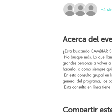
+4 otr
Acerca del ev
¿Está buscando CAMBIAR SU V
 No busque más. Lo que llamamos "El Programa" aquí en Changing Lives Health & Wellness ya ha ayudado a cientos de 
grandes personas a volver a
hacerlo, o como siempre quis
 En esta consulta grupal en línea, conocerá a nuestro entrenador Changing Lives, quien le brindará una descripción 
general del programa, los pa
 Esta consulta en línea tiene
Compartir est