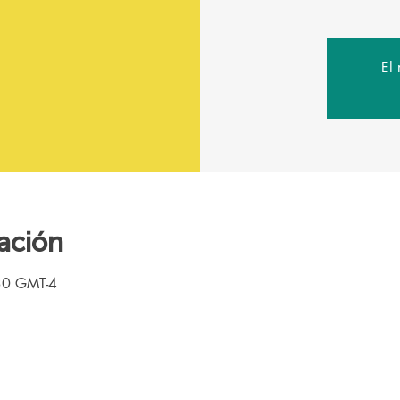
El 
ación
30 GMT-4