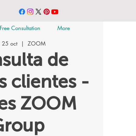
Free Consultation
More
 25 oct
  |  
ZOOM
sulta de
 clientes -
tes ZOOM
Group