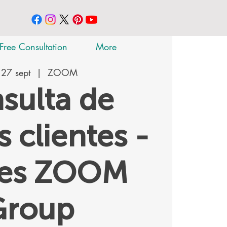
Free Consultation
More
 27 sept
  |  
ZOOM
sulta de
 clientes -
tes ZOOM
Group