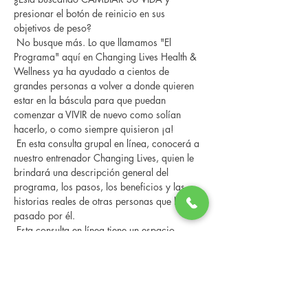
presionar el botón de reinicio en sus 
objetivos de peso?
 No busque más. Lo que llamamos "El 
Programa" aquí en Changing Lives Health & 
Wellness ya ha ayudado a cientos de 
grandes personas a volver a donde quieren 
estar en la báscula para que puedan 
comenzar a VIVIR de nuevo como solían 
hacerlo, o como siempre quisieron ¡a!
 En esta consulta grupal en línea, conocerá a 
nuestro entrenador Changing Lives, quien le 
brindará una descripción general del 
programa, los pasos, los beneficios y las 
historias reales de otras personas que han 
pasado por él.
 Esta consulta en línea tiene un espacio 
limitado, pero es gratuita y sin compromiso, 
así que avísenos si puede asistir.
Compartir este evento