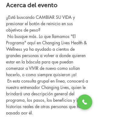
Acerca del evento
¿Está buscando CAMBIAR SU VIDA y 
presionar el botón de reinicio en sus 
objetivos de peso?
 No busque más. Lo que llamamos "El 
Programa" aquí en Changing Lives Health & 
Wellness ya ha ayudado a cientos de 
grandes personas a volver a donde quieren 
estar en la báscula para que puedan 
comenzar a VIVIR de nuevo como solían 
hacerlo, o como siempre quisieron ¡a!
 En esta consulta grupal en línea, conocerá a 
nuestro entrenador Changing Lives, quien le 
brindará una descripción general del 
programa, los pasos, los beneficios y las 
historias reales de otras personas que han 
pasado por él.
 Esta consulta en línea tiene un espacio 
limitado, pero es gratuita y sin compromiso, 
así que avísenos si puede asistir.