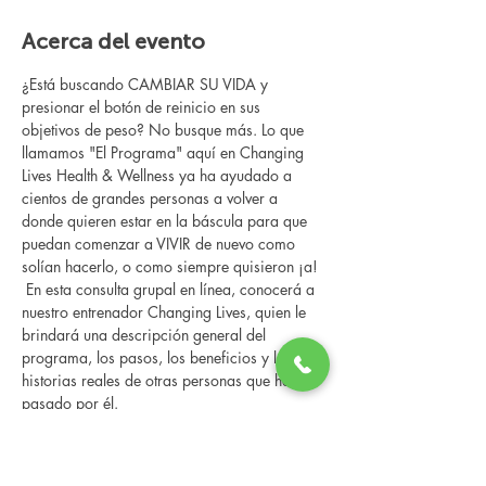
Acerca del evento
¿Está buscando CAMBIAR SU VIDA y 
presionar el botón de reinicio en sus 
objetivos de peso? No busque más. Lo que 
llamamos "El Programa" aquí en Changing 
Lives Health & Wellness ya ha ayudado a 
cientos de grandes personas a volver a 
donde quieren estar en la báscula para que 
puedan comenzar a VIVIR de nuevo como 
solían hacerlo, o como siempre quisieron ¡a!
 En esta consulta grupal en línea, conocerá a 
nuestro entrenador Changing Lives, quien le 
brindará una descripción general del 
programa, los pasos, los beneficios y las 
historias reales de otras personas que han 
pasado por él.
 Esta consulta en línea tiene un espacio 
limitado, pero es gratuita y sin compromiso, 
así que avísenos si puede asistir.