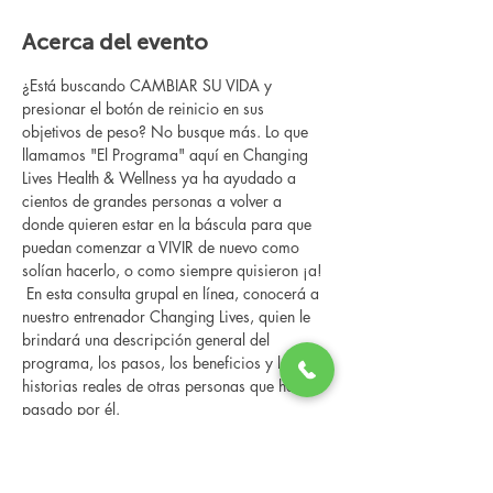
Acerca del evento
¿Está buscando CAMBIAR SU VIDA y 
presionar el botón de reinicio en sus 
objetivos de peso? No busque más. Lo que 
llamamos "El Programa" aquí en Changing 
Lives Health & Wellness ya ha ayudado a 
cientos de grandes personas a volver a 
donde quieren estar en la báscula para que 
puedan comenzar a VIVIR de nuevo como 
solían hacerlo, o como siempre quisieron ¡a!
 En esta consulta grupal en línea, conocerá a 
nuestro entrenador Changing Lives, quien le 
brindará una descripción general del 
programa, los pasos, los beneficios y las 
historias reales de otras personas que han 
pasado por él.
 Esta consulta en línea tiene un espacio 
limitado, pero es gratuita y sin compromiso, 
así que avísenos si puede asistir.