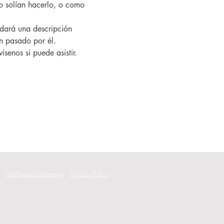
 solían hacerlo, o como 
an pasado por él.
ísenos si puede asistir.
Fulfillment/Shipping
Privacy Policy