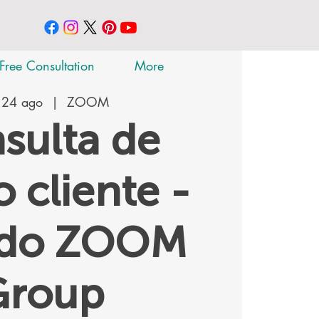
Free Consultation
More
 24 ago
  |  
ZOOM
sulta de
 cliente -
ado ZOOM
Group