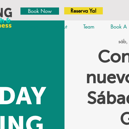
Reserva Ya!
Book Now
Home
About
Team
Book A 
sáb,
Con
nuevo
Sáb