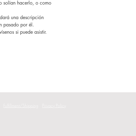
 solían hacerlo, o como 
an pasado por él.
ísenos si puede asistir.
Fulfillment/Shipping
Privacy Policy