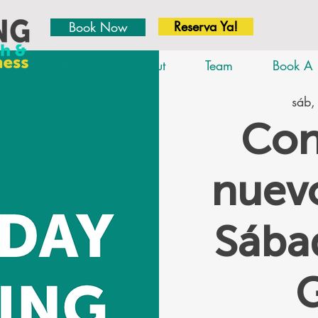
Reserva Ya!
Book Now
Home
About
Team
Book A 
sáb,
Con
nuevo
Sáb