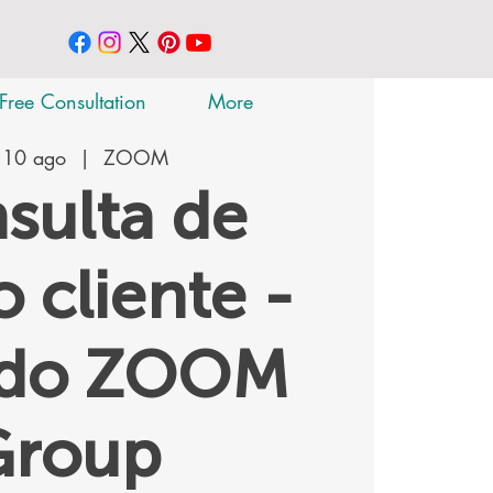
Free Consultation
More
 10 ago
  |  
ZOOM
sulta de
 cliente -
ado ZOOM
Group