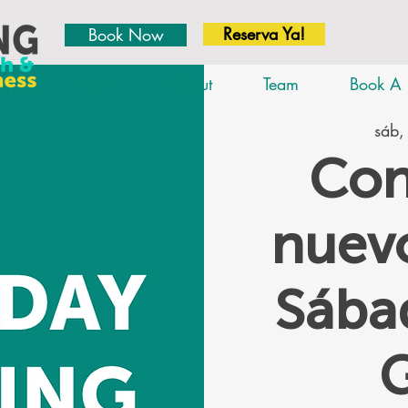
Reserva Ya!
Book Now
Home
About
Team
Book A 
sáb,
Con
nuevo
Sáb