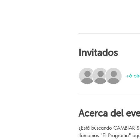
Invitados
+6 otr
Acerca del ev
¿Está buscando CAMBIAR SU V
llamamos "El Programa" aquí