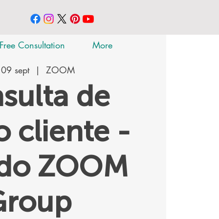
Free Consultation
More
 09 sept
  |  
ZOOM
sulta de
 cliente -
ado ZOOM
Group