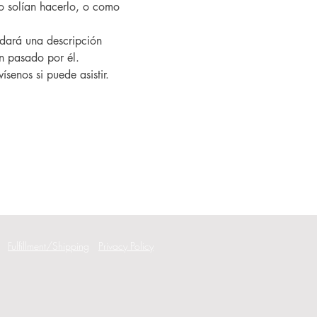
 solían hacerlo, o como 
an pasado por él.
ísenos si puede asistir.
Fulfillment/Shipping
Privacy Policy