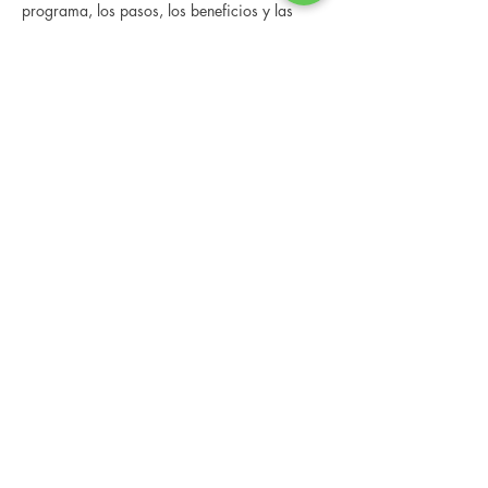
programa, los pasos, los beneficios y las 
historias reales de otras personas que han 
pasado por él.
 Esta consulta en línea tiene un espacio 
limitado, pero es gratuita y sin compromiso, 
así que avísenos si puede asistir.
Compartir este evento
Changing Lives Health & Wellness, LLC
Central Square #42
199 New Road
Linwood, New Jersey 08221
info@CLHAW.com
609-403-3438