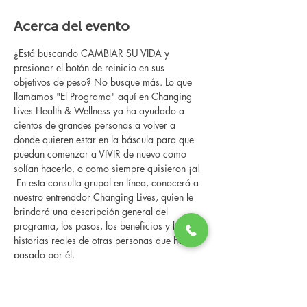
Acerca del evento
¿Está buscando CAMBIAR SU VIDA y 
presionar el botón de reinicio en sus 
objetivos de peso? No busque más. Lo que 
llamamos "El Programa" aquí en Changing 
Lives Health & Wellness ya ha ayudado a 
cientos de grandes personas a volver a 
donde quieren estar en la báscula para que 
puedan comenzar a VIVIR de nuevo como 
solían hacerlo, o como siempre quisieron ¡a!
 En esta consulta grupal en línea, conocerá a 
nuestro entrenador Changing Lives, quien le 
brindará una descripción general del 
programa, los pasos, los beneficios y las 
historias reales de otras personas que han 
pasado por él.
 Esta consulta en línea tiene un espacio 
limitado, pero es gratuita y sin compromiso, 
así que avísenos si puede asistir.